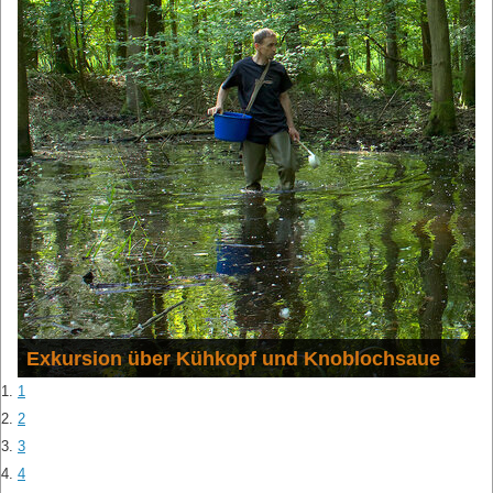
Exkursion über Kühkopf und Knoblochsaue
1
2
3
4