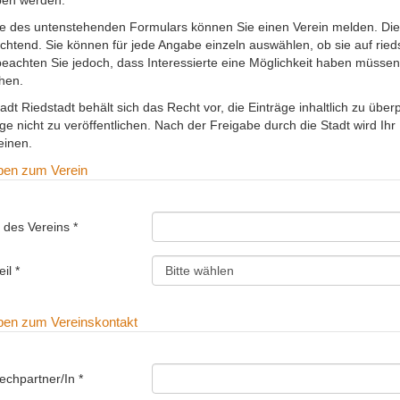
lfe des untenstehenden Formulars können Sie einen Verein melden. Di
ichtend. Sie können für jede Angabe einzeln auswählen, ob sie auf rieds
 beachten Sie jedoch, dass Interessierte eine Möglichkeit haben müssen
chen.
adt Riedstadt behält sich das Recht vor, die Einträge inhaltlich zu über
ge nicht zu veröffentlichen. Nach der Freigabe durch die Stadt wird Ihr 
einen.
en zum Verein
Name des Vereins *
Stadtteil *
en zum Vereinskontakt
Ansprechpartner/In *