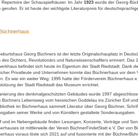
n Repertoire der Schauspielhäuser. lm Jahr
1923
wurde der Georg-Büchn
gerufen. Er ist heute der wichtigste Literaturpreis für deutschsprachig
Büchnerhaus
eburtshaus Georg Büchners ist der letzte Originalschauplatz in Deutsc
 des Dichters, Revolutionärs und Naturwissenschaftlers erinnert. Das 
erkhaus befindet sich heute im Eigentum der Stadt Riedstadt. Dank
eicher Privatleute und Unternehmen konnte das Büchnerhaus vor dem Ve
n. Es war ein weiter Weg: 1995 hatte der Förderverein Büchnerhaus e.
stützung der Stadt Riedstadt das Museum errichtet.
anierung des denkmalgeschützten Gebäudes wurde 1997 abgeschlossen
 Büchners Lebensweg vom hessischen Goddelau ins Züricher Exil und s
ibliothek im Büchnerhaus sammelt Literatur über Georg Büchner, Schri
usgaben seiner Werke und von Künstlern gestaltete Sonderausgaben.
f und im Nebengebäude finden Lesungen, Konzerte, Vorträge und Sonde
erhauses ist mittlerweile der Verein BüchnerFindetStatt e.V. Der von
erhaus voraus löste sich 2021 auf und fusionierte mit der BüchnerBüh