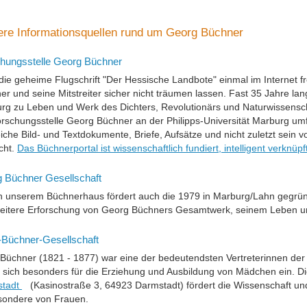
ere Informationsquellen rund um Georg Büchner
hungsstelle Georg Büchner
die geheime Flugschrift "Der Hessische Landbote" einmal im Internet fr
er und seine Mitstreiter sicher nicht träumen lassen. Fast 35 Jahre la
rg zu Leben und Werk des Dichters, Revolutionärs und Naturwissenscha
orschungsstelle Georg Büchner an der Philipps-Universität Marburg u
iche Bild- und Textdokumente, Briefe, Aufsätze und nicht zuletzt sein vo
cht.
Das Büchnerportal ist wissenschaftlich fundiert, intelligent verknüpf
 Büchner Gesellschaft
 unserem Büchnerhaus fördert auch die 1979 in Marburg/Lahn gegrü
eitere Erforschung von Georg Büchners Gesamtwerk, seinem Leben und 
-Büchner-Gesellschaft
 Büchner (1821 - 1877) war eine der bedeutendsten Vertreterinnen d
e sich besonders für die Erziehung und Ausbildung von Mädchen ein. D
stadt
(Kasinostraße 3, 64923 Darmstadt) fördert die Wissenschaft un
sondere von Frauen.