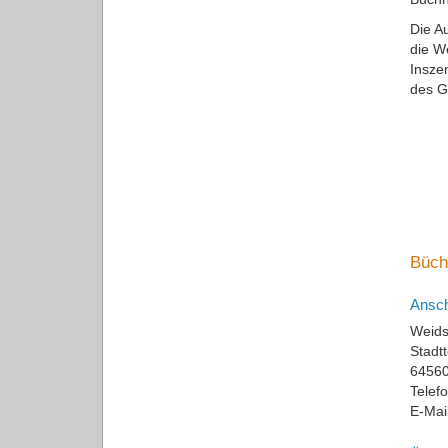
Die A
die W
Insze
des G
Büchn
Ansch
Weids
Stadt
64560
Telef
E-Mai