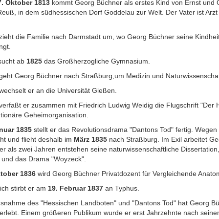
7. Oktober 1813
kommt Georg Büchner als erstes Kind von Ernst und C
Reuß, in dem südhessischen Dorf Goddelau zur Welt. Der Vater ist Arz
.
zieht die Familie nach Darmstadt um, wo Georg Büchner seine Kindhei
ngt.
sucht ab
1825
das Großherzogliche Gymnasium.
geht Georg Büchner nach Straßburg,um Medizin und Naturwissenschaft
wechselt er an die Universität Gießen.
verfaßt er zusammen mit Friedrich Ludwig Weidig die Flugschrift "Der
utionäre Geheimorganisation.
nuar 1835
stellt er das Revolutionsdrama "Dantons Tod" fertig. Wegen s
ht und flieht deshalb im
März 1835
nach Straßburg. Im Exil arbeitet Ge
er als zwei Jahren entstehen seine naturwissenschaftliche Dissertation
 und das Drama "Woyzeck".
tober 1836
wird Georg Büchner Privatdozent für Vergleichende Anatom
ich stirbt er am
19. Februar 1837
an Typhus.
usnahme des "Hessischen Landboten" und "Dantons Tod" hat Georg Büch
erlebt. Einem größeren Publikum wurde er erst Jahrzehnte nach sein