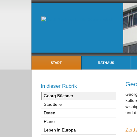
STADT
RATHAUS
Geo
In dieser Rubrik
Georg
Georg Büchner
kultur
Stadtteile
wicht
und d
Daten
Pläne
Zeitt
Leben in Europa