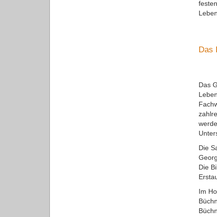
feste
Leben 
Das 
Das G
Leben
Fachw
zahlr
werde
Unter
Die S
Georg
Die B
Ersta
Im Ho
Büchn
Büchn