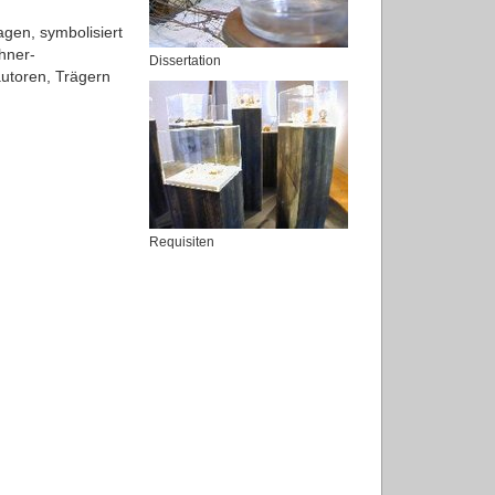
agen, symbolisiert
hner-
Dissertation
utoren, Trägern
Requisiten