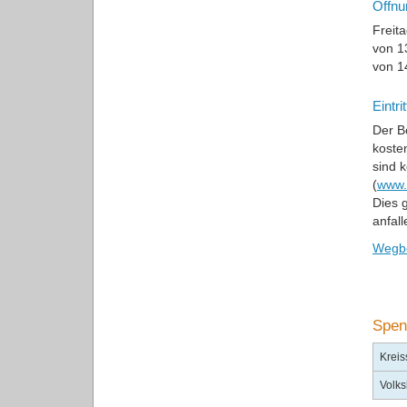
Öffnu
Freit
von 1
von 1
Eintrit
Der B
koste
sind 
(
www.
Dies g
anfall
Wegb
Spen
Krei
Volk