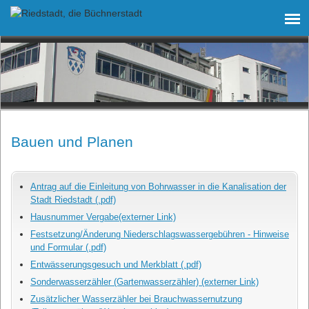
Bauen und Planen
Antrag auf die Einleitung von Bohrwasser in die Kanalisation der
Stadt Riedstadt (.pdf)
Hausnummer Vergabe(externer Link)
Festsetzung/Änderung Niederschlagswassergebühren - Hinweise
und Formular (.pdf)
Entwässerungsgesuch und Merkblatt (.pdf)
Sonderwasserzähler (Gartenwasserzähler) (externer Link)
Zusätzlicher Wasserzähler bei Brauchwassernutzung