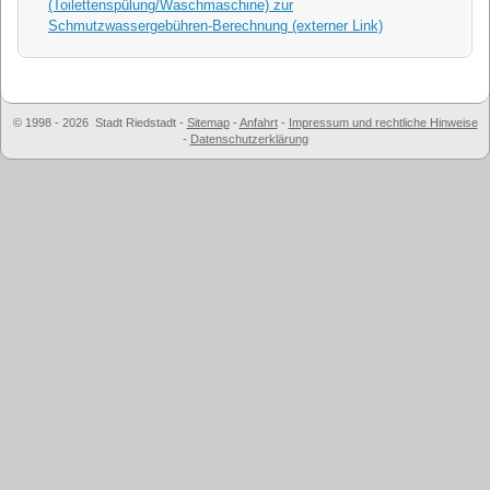
(Toilettenspülung/Waschmaschine) zur
Schmutzwassergebühren-Berechnung (externer Link)
© 1998 - 2026 Stadt Riedstadt
-
Sitemap
-
Anfahrt
-
Impressum und rechtliche Hinweise
-
Datenschutzerklärung