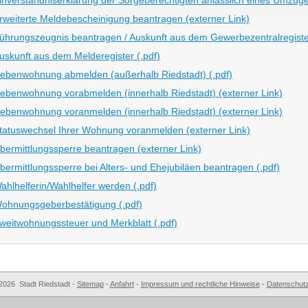
rweiterte Meldebescheinigung beantragen (externer Link)
ührungszeugnis beantragen / Auskunft aus dem Gewerbezentralregister
uskunft aus dem Melderegister (.pdf)
ebenwohnung abmelden (außerhalb Riedstadt) (.pdf)
ebenwohnung vorabmelden (innerhalb Riedstadt) (externer Link)
ebenwohnung voranmelden (innerhalb Riedstadt) (externer Link)
tatuswechsel Ihrer Wohnung voranmelden (externer Link)
bermittlungssperre beantragen (externer Link)
bermittlungssperre bei Alters- und Ehejubiläen beantragen (.pdf)
ahlhelferin/Wahlhelfer werden (.pdf)
ohnungsgeberbestätigung (.pdf)
weitwohnungssteuer und Merkblatt (.pdf)
2026 Stadt Riedstadt
-
Sitemap
-
Anfahrt
-
Impressum und rechtliche Hinweise
-
Datenschutz