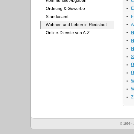
Kommunale Abgaben
E
Ordnung & Gewerbe
F
Standesamt
A
Wohnen und Leben in Riedstadt
N
Online-Dienste von A-Z
N
N
S
Ü
Ü
W
W
Z
© 1998 - 