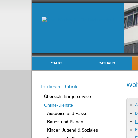
STADT
RATHAUS
Woh
In dieser Rubrik
Übersicht Bürgerservice
A
Online-Dienste
B
Ausweise und Pässe
E
Bauen und Planen
E
Kinder, Jugend & Soziales
E