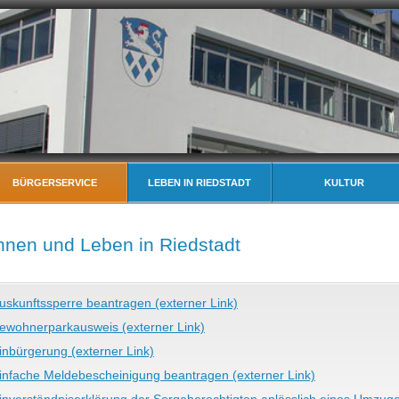
BÜRGERSERVICE
LEBEN IN RIEDSTADT
KULTUR
nen und Leben in Riedstadt
uskunftssperre beantragen (externer Link)
ewohnerparkausweis (externer Link)
inbürgerung (externer Link)
infache Meldebescheinigung beantragen (externer Link)
inverständniserklärung der Sorgeberechtigten anlässlich eines Umzuge