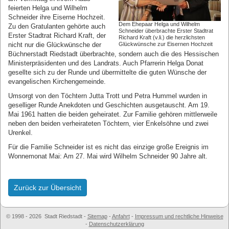
feierten Helga und Wilhelm
Schneider ihre Eiserne Hochzeit.
Dem Ehepaar Helga und Wilhelm
Zu den Gratulanten gehörte auch
Schneider überbrachte Erster Stadtrat
Erster Stadtrat Richard Kraft, der
Richard Kraft (v.li.) die herzlichsten
nicht nur die Glückwünsche der
Glückwünsche zur Eisernen Hochzeit
Büchnerstadt Riedstadt überbrachte, sondern auch die des Hessischen
Ministerpräsidenten und des Landrats. Auch Pfarrerin Helga Donat
gesellte sich zu der Runde und übermittelte die guten Wünsche der
evangelischen Kirchengemeinde.
Umsorgt von den Töchtern Jutta Trott und Petra Hummel wurden in
geselliger Runde Anekdoten und Geschichten ausgetauscht. Am 19.
Mai 1961 hatten die beiden geheiratet. Zur Familie gehören mittlerweile
neben den beiden verheirateten Töchtern, vier Enkelsöhne und zwei
Urenkel.
Für die Familie Schneider ist es nicht das einzige große Ereignis im
Wonnemonat Mai: Am 27. Mai wird Wilhelm Schneider 90 Jahre alt.
Zurück zur Übersicht
© 1998 - 2026 Stadt Riedstadt
-
Sitemap
-
Anfahrt
-
Impressum und rechtliche Hinweise
-
Datenschutzerklärung