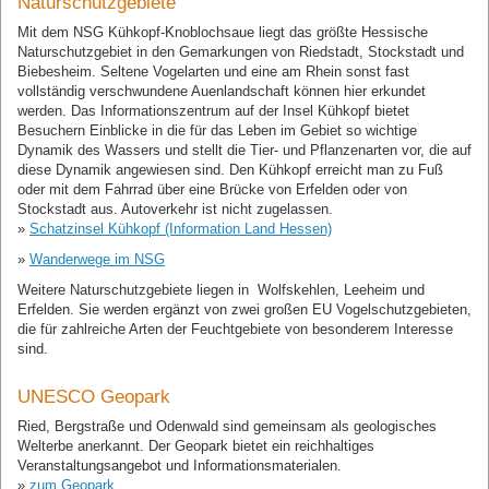
Naturschutzgebiete
Mit dem NSG Kühkopf-Knoblochsaue liegt das größte Hessische
Naturschutzgebiet in den Gemarkungen von Riedstadt, Stockstadt und
Biebesheim. Seltene Vogelarten und eine am Rhein sonst fast
vollständig verschwundene Auenlandschaft können hier erkundet
werden. Das Informationszentrum auf der Insel Kühkopf bietet
Besuchern Einblicke in die für das Leben im Gebiet so wichtige
Dynamik des Wassers und stellt die Tier- und Pflanzenarten vor, die auf
diese Dynamik angewiesen sind. Den Kühkopf erreicht man zu Fuß
oder mit dem Fahrrad über eine Brücke von Erfelden oder von
Stockstadt aus. Autoverkehr ist nicht zugelassen.
»
Schatzinsel Kühkopf (Information Land Hessen)
»
Wanderwege im NSG
Weitere Naturschutzgebiete liegen in Wolfskehlen, Leeheim und
Erfelden. Sie werden ergänzt von zwei großen EU Vogelschutzgebieten,
die für zahlreiche Arten der Feuchtgebiete von besonderem Interesse
sind.
UNESCO Geopark
Ried, Bergstraße und Odenwald sind gemeinsam als geologisches
Welterbe anerkannt. Der Geopark bietet ein reichhaltiges
Veranstaltungsangebot und Informationsmaterialen.
»
zum Geopark...