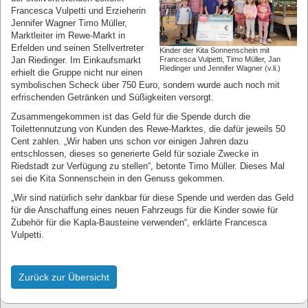
Francesca Vulpetti und Erzieherin
Jennifer Wagner Timo Müller,
Marktleiter im Rewe-Markt in
Erfelden und seinen Stellvertreter
Kinder der Kita Sonnenschein mit
Jan Riedinger. Im Einkaufsmarkt
Francesca Vulpetti, Timo Müller, Jan
Riedinger und Jennifer Wagner (v.li.)
erhielt die Gruppe nicht nur einen
symbolischen Scheck über 750 Euro, sondern wurde auch noch mit
erfrischenden Getränken und Süßigkeiten versorgt.
Zusammengekommen ist das Geld für die Spende durch die
Toilettennutzung von Kunden des Rewe-Marktes, die dafür jeweils 50
Cent zahlen. „Wir haben uns schon vor einigen Jahren dazu
entschlossen, dieses so generierte Geld für soziale Zwecke in
Riedstadt zur Verfügung zu stellen“, betonte Timo Müller. Dieses Mal
sei die Kita Sonnenschein in den Genuss gekommen.
„Wir sind natürlich sehr dankbar für diese Spende und werden das Geld
für die Anschaffung eines neuen Fahrzeugs für die Kinder sowie für
Zubehör für die Kapla-Bausteine verwenden“, erklärte Francesca
Vulpetti.
Zurück zur Übersicht