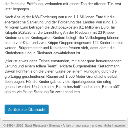
die feierliche Eröffnung, verbunden mit einem Tag der offenen Tür, erst
jetzt begangen.
Nach Abzug der KfW-Förderung von rund 1,1 Millionen Euro für die
energetische Sanierung und der Förderung des Landes von rund 1,3
Millionen Euro betragen die Bruttobaukosten 8,1 Millionen Euro. Im
Kitajahr 2025/26 ist die Einrichtung An der Riedbahn mit 23 Krippe-
Kindern und 56 Kindergarten-Kindern belegt. Bei Vollbelegung können
hier in vier Kita- und zwei Krippe-Gruppen insgesamt 124 Kinder betreut
werden. Bürgermeister und Kitaleiterin freuten sich, dass damit die
Kinderbetreuung in Riedstadt gewährleistet ist.
„Hier ist etwas ganz Feines entstanden, mit einer ganz hervorragenden
Leitung und einem tollem Team“, erklärte Bürgermeister Kretschmann.
Davon konnten sich die vielen Gäste bei einem Rundgang durch die
großzügig geschnittenen Räume auf 1.550 Meter Grundfläche selbst
überzeugen. Für die Kinder gab es viele Spielangebote, die eifrig
genutzt wurden. Und in einem „Bistro herzhaft“ und einem „Bistro süß“
gab es vielfältige Stärkung für zwischendurch.
Zurück zur Übersicht
© 1998 - 2026 Stadt Riedstadt
-
Sitemap
-
Anfahrt
-
Impressum und rechtliche Hinweise