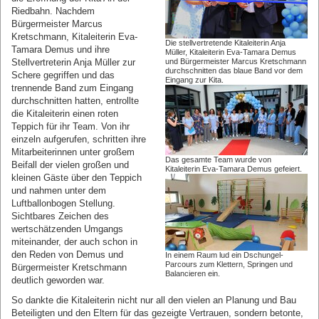
Riedbahn. Nachdem
Bürgermeister Marcus
Kretschmann, Kitaleiterin Eva-
Die stellvertretende Kitaleiterin Anja
Tamara Demus und ihre
Müller, Kitaleiterin Eva-Tamara Demus
Stellvertreterin Anja Müller zur
und Bürgermeister Marcus Kretschmann
durchschnitten das blaue Band vor dem
Schere gegriffen und das
Eingang zur Kita.
trennende Band zum Eingang
durchschnitten hatten, entrollte
die Kitaleiterin einen roten
Teppich für ihr Team. Von ihr
einzeln aufgerufen, schritten ihre
Mitarbeiterinnen unter großem
Das gesamte Team wurde von
Beifall der vielen großen und
Kitaleiterin Eva-Tamara Demus gefeiert.
kleinen Gäste über den Teppich
und nahmen unter dem
Luftballonbogen Stellung.
Sichtbares Zeichen des
wertschätzenden Umgangs
miteinander, der auch schon in
den Reden von Demus und
In einem Raum lud ein Dschungel-
Parcours zum Klettern, Springen und
Bürgermeister Kretschmann
Balancieren ein.
deutlich geworden war.
So dankte die Kitaleiterin nicht nur all den vielen an Planung und Bau
Beteiligten und den Eltern für das gezeigte Vertrauen, sondern betonte,