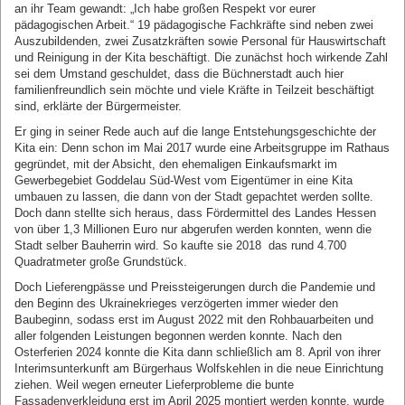
an ihr Team gewandt: „Ich habe großen Respekt vor eurer
pädagogischen Arbeit.“ 19 pädagogische Fachkräfte sind neben zwei
Auszubildenden, zwei Zusatzkräften sowie Personal für Hauswirtschaft
und Reinigung in der Kita beschäftigt. Die zunächst hoch wirkende Zahl
sei dem Umstand geschuldet, dass die Büchnerstadt auch hier
familienfreundlich sein möchte und viele Kräfte in Teilzeit beschäftigt
sind, erklärte der Bürgermeister.
Er ging in seiner Rede auch auf die lange Entstehungsgeschichte der
Kita ein: Denn schon im Mai 2017 wurde eine Arbeitsgruppe im Rathaus
gegründet, mit der Absicht, den ehemaligen Einkaufsmarkt im
Gewerbegebiet Goddelau Süd-West vom Eigentümer in eine Kita
umbauen zu lassen, die dann von der Stadt gepachtet werden sollte.
Doch dann stellte sich heraus, dass Fördermittel des Landes Hessen
von über 1,3 Millionen Euro nur abgerufen werden konnten, wenn die
Stadt selber Bauherrin wird. So kaufte sie 2018 das rund 4.700
Quadratmeter große Grundstück.
Doch Lieferengpässe und Preissteigerungen durch die Pandemie und
den Beginn des Ukrainekrieges verzögerten immer wieder den
Baubeginn, sodass erst im August 2022 mit den Rohbauarbeiten und
aller folgenden Leistungen begonnen werden konnte. Nach den
Osterferien 2024 konnte die Kita dann schließlich am 8. April von ihrer
Interimsunterkunft am Bürgerhaus Wolfskehlen in die neue Einrichtung
ziehen. Weil wegen erneuter Lieferprobleme die bunte
Fassadenverkleidung erst im April 2025 montiert werden konnte, wurde